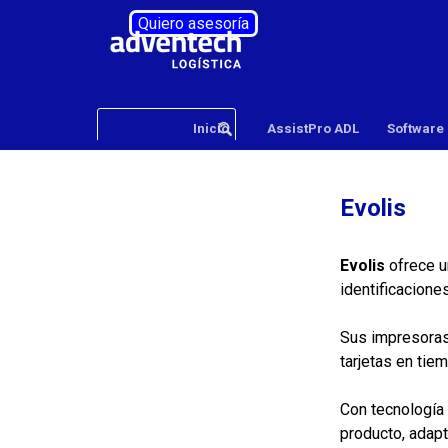
Vaya al Contenido
Quiero asesoría
Inicio
AssistPro ADL
Software
Evolis
Evolis
ofrece u
identificacione
Sus impresoras
tarjetas en tiem
Con tecnología
producto, adap