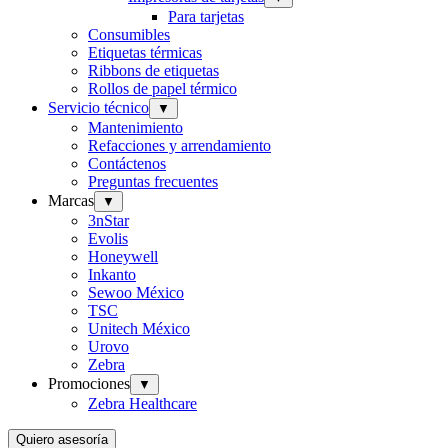
Para tarjetas
Consumibles
Etiquetas térmicas
Ribbons de etiquetas
Rollos de papel térmico
Servicio técnico
▼
Mantenimiento
Refacciones y arrendamiento
Contáctenos
Preguntas frecuentes
Marcas
▼
3nStar
Evolis
Honeywell
Inkanto
Sewoo México
TSC
Unitech México
Urovo
Zebra
Promociones
▼
Zebra Healthcare
Quiero asesoría