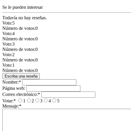
Se le pueden interesar
Todavía no hay reseñas.
Voto:
5
Número de votos:
0
Voto:
4
Número de votos:
0
Voto:
3
Número de votos:
0
Voto:
2
Número de votos:
0
Voto:
1
Número de votos:
0
Nombre:
*
Página web:
Correo electrónico:
*
Votar:
*
1
2
3
4
5
Mensaje:
*