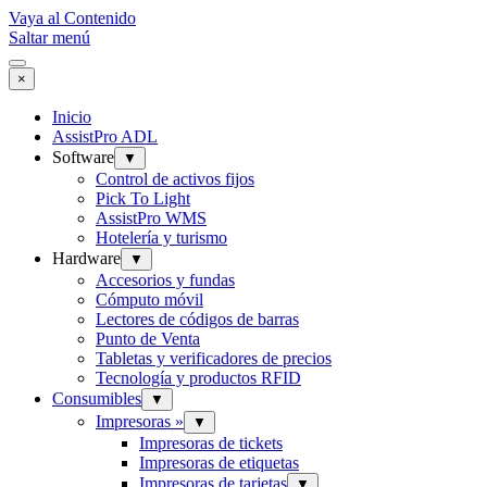
Vaya al Contenido
Saltar menú
×
Inicio
AssistPro ADL
Software
▼
Control de activos fijos
Pick To Light
AssistPro WMS
Hotelería y turismo
Hardware
▼
Accesorios y fundas
Cómputo móvil
Lectores de códigos de barras
Punto de Venta
Tabletas y verificadores de precios
Tecnología y productos RFID
Consumibles
▼
Impresoras »
▼
Impresoras de tickets
Impresoras de etiquetas
Impresoras de tarjetas
▼