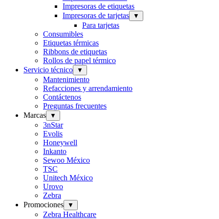
Impresoras de etiquetas
Impresoras de tarjetas
▼
Para tarjetas
Consumibles
Etiquetas térmicas
Ribbons de etiquetas
Rollos de papel térmico
Servicio técnico
▼
Mantenimiento
Refacciones y arrendamiento
Contáctenos
Preguntas frecuentes
Marcas
▼
3nStar
Evolis
Honeywell
Inkanto
Sewoo México
TSC
Unitech México
Urovo
Zebra
Promociones
▼
Zebra Healthcare