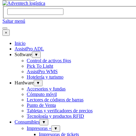
Saltar menú
×
Inicio
AssistPro ADL
Software
▼
Control de activos fijos
Pick To Light
AssistPro WMS
Hotelería y turismo
Hardware
▼
Accesorios y fundas
Cómputo móvil
Lectores de códigos de barras
Punto de Venta
Tabletas y verificadores de precios
Tecnología y productos RFID
Consumibles
▼
Impresoras »
▼
Impresoras de tickets