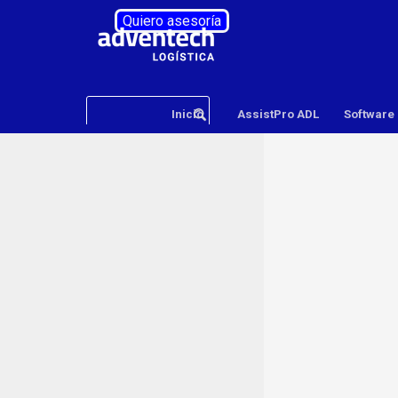
Vaya al Contenido
Quiero asesoría
Inicio
AssistPro ADL
Software