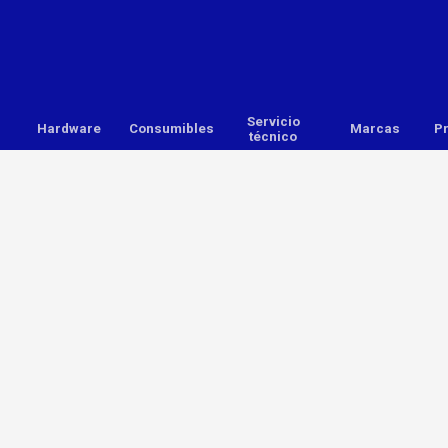
Saltar menú
Servicio
Hardware
▼
Consumibles
▼
▼
Marcas
▼
P
técnico