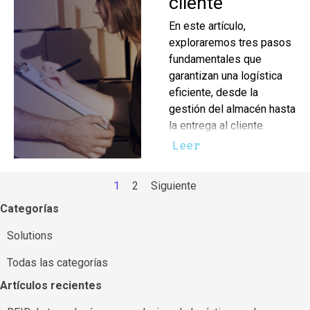
cliente
En este artículo,
exploraremos tres pasos
fundamentales que
garantizan una logística
eficiente, desde la
gestión del almacén hasta
la entrega al cliente.
Leer
Página actual:
1
Ir a la página:
2
Siguiente
Saltar el bloque Categorías
Categorías
Solutions
Todas las categorías
Saltar el bloque Artículos recientes
Artículos recientes