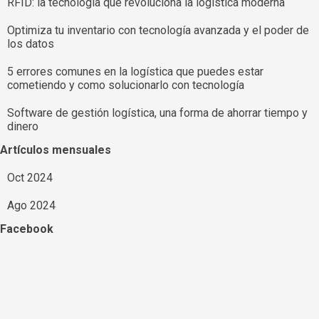
RFID: la tecnología que revoluciona la logística moderna
Optimiza tu inventario con tecnología avanzada y el poder de
los datos
5 errores comunes en la logística que puedes estar
cometiendo y como solucionarlo con tecnología
Software de gestión logística, una forma de ahorrar tiempo y
dinero
Saltar el bloque Artículos mensuales
Artículos mensuales
Oct 2024
Ago 2024
Saltar el bloque Facebook
Facebook